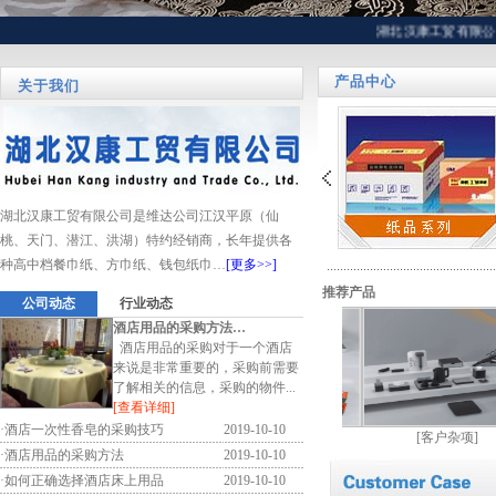
湖北汉康工贸有限公司
产品中心
关于我们
湖北汉康工贸有限公司是维达公司江汉平原（仙
桃、天门、潜江、洪湖）特约经销商，长年提供各
种高中档餐巾纸、方巾纸、钱包纸巾…
[更多>>]
推荐产品
公司动态
行业动态
酒店用品的采购方法…
酒店用品的采购对于一个酒店
来说是非常重要的，采购前需要
了解相关的信息，采购的物件...
[查看详细]
·
酒店一次性香皂的采购技巧
2019-10-10
[
客户杂项]
[
客户杂项]
[
客户杂项]
·
酒店用品的采购方法
2019-10-10
·
如何正确选择酒店床上用品
2019-10-10