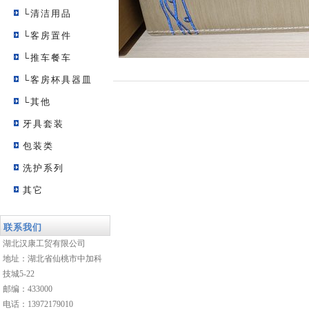
└清洁用品
└客房置件
└推车餐车
└客房杯具器皿
└其他
牙具套装
包装类
洗护系列
其它
联系我们
湖北汉康工贸有限公司
地址：湖北省仙桃市中加科
技城5-22
邮编：433000
电话：13972179010