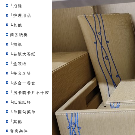
└拖鞋
└护理用品
└其他
商务纸类
└抽纸
└卷纸大卷纸
└盒装纸
└筷套牙笠
└多合一餐套
└房卡套卡片不干胶
└纸碗纸杯
└单据勾菜单
└其他
客房杂件