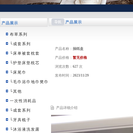
产品展示
产品展示
布草系列
└成套系列
产品名称：
抽纸盒
└床单被套枕套
产品价格：
暂无价格
└护垫床垫枕芯
浏览次数：
627
次
└床尾巾
发布时间：
2023/11/29
└毛巾浴巾地巾凳巾
└其他
一次性消耗品
产品详细介绍
└成套系列
└牙具梳子
└沐浴液洗发露