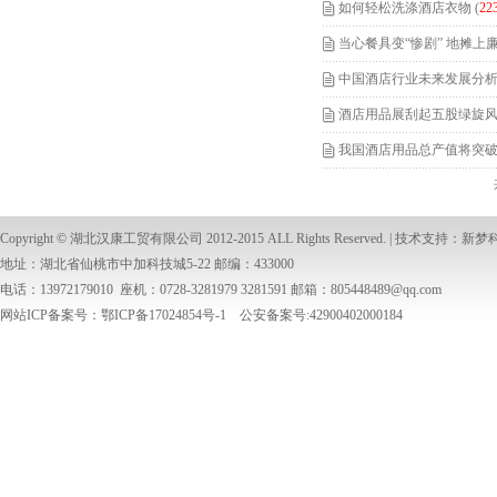
如何轻松洗涤酒店衣物
(
22
当心餐具变“惨剧” 地摊上
中国酒店行业未来发展分
酒店用品展刮起五股绿旋风
我国酒店用品总产值将突破1
Copyright ©
湖北汉康工贸有限公司
2012-2015 ALL Rights Reserved. | 技术支持：
新梦
地址：湖北省仙桃市中加科技城5-22 邮编：433000
电话：13972179010 座机：0728-3281979 3281591 邮箱：
805448489@qq.com
网站ICP备案号：鄂ICP备17024854号-1 公安备案号:42900402000184