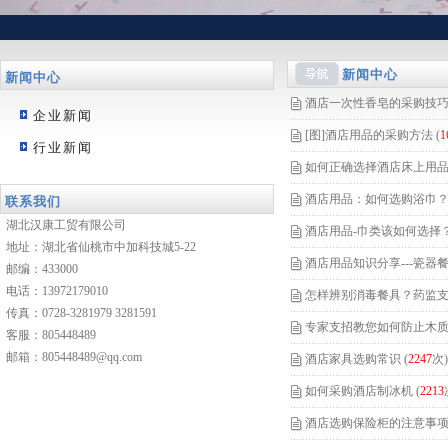
新闻中心
新闻中心
酒店一次性香皂的采购技
企业新闻
[图]
酒店用品的采购方法
(
1
行业新闻
如何正确选择酒店床上用
酒店用品：如何选购浴巾
联系我们
湖北汉康工贸有限公司
酒店用品-巾类该如何选择
地址：湖北省仙桃市中加科技城5-22
酒店用品知识分享---瓷器
邮编：433000
电话：13972179010
怎样辨别消毒餐具？药监支
传真：0728-3281979 3281591
专家支招教您如何防止木
客服：
805448489
邮箱：
805448489@qq.com
酒店家具选购常识
(
2247
次)
如何采购酒店制冰机
(
2213
酒店选购保险柜的注意事