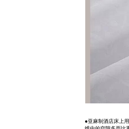
●亚麻制酒店床上
维中的空隙多而比