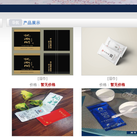
湖
产品展示
[
湿巾
]
[
湿巾
]
价格：
暂无价格
价格：
暂无价格