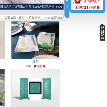
北汉康工贸有限公司是维达公司江汉平原（仙桃、天门、潜江、洪湖）特约经销商，长
13972179010
当前位置：
首页
→
产品展示
→
一次性消耗品
[
湿巾
]
价格：
暂无价格