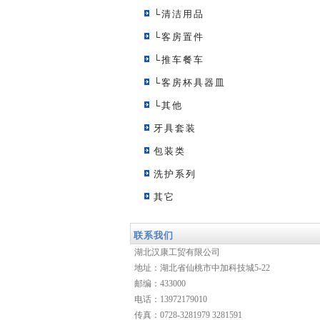
└清洁用品
└客房置件
└推车餐车
└客房杯具器皿
└其他
牙具套装
包装类
洗护系列
其它
联系我们
湖北汉康工贸有限公司
地址：湖北省仙桃市中加科技城5-22
邮编：433000
电话：13972179010
传真：0728-3281979 3281591