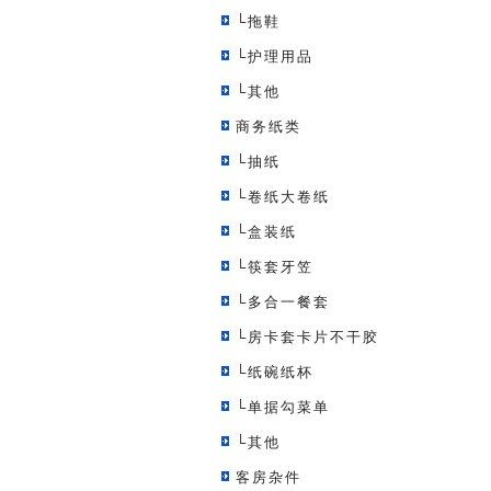
└拖鞋
└护理用品
└其他
商务纸类
└抽纸
└卷纸大卷纸
└盒装纸
└筷套牙笠
└多合一餐套
└房卡套卡片不干胶
└纸碗纸杯
└单据勾菜单
└其他
客房杂件