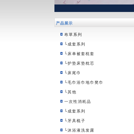
产品展示
布草系列
└成套系列
└床单被套枕套
└护垫床垫枕芯
└床尾巾
└毛巾浴巾地巾凳巾
└其他
一次性消耗品
└成套系列
└牙具梳子
└沐浴液洗发露