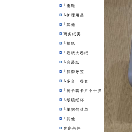
└拖鞋
└护理用品
└其他
商务纸类
└抽纸
└卷纸大卷纸
└盒装纸
└筷套牙笠
└多合一餐套
└房卡套卡片不干胶
└纸碗纸杯
└单据勾菜单
└其他
客房杂件