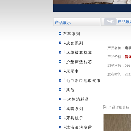
产品展
产品展示
布草系列
└成套系列
产品名称：
电
└床单被套枕套
产品价格：
暂
└护垫床垫枕芯
浏览次数：
586
└床尾巾
发布时间：
202
└毛巾浴巾地巾凳巾
└其他
一次性消耗品
产品详细介绍
└成套系列
└牙具梳子
└沐浴液洗发露