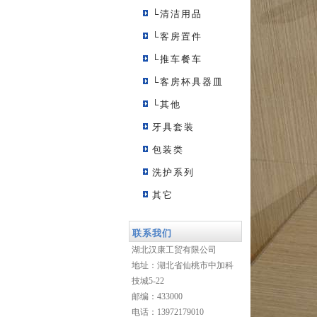
└清洁用品
└客房置件
└推车餐车
└客房杯具器皿
└其他
牙具套装
包装类
洗护系列
其它
联系我们
湖北汉康工贸有限公司
地址：湖北省仙桃市中加科
技城5-22
邮编：433000
电话：13972179010