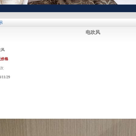
示
电吹风
吹风
无价格
次
3/11/29