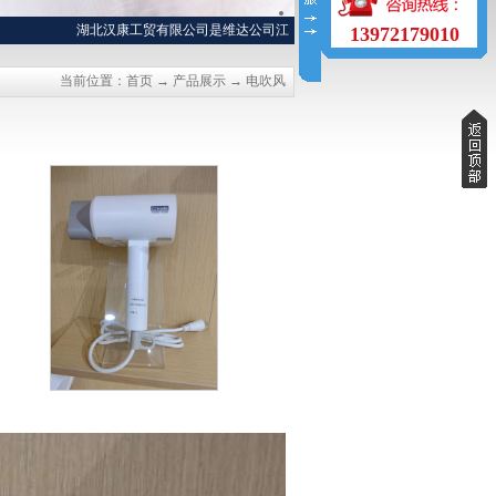
湖北汉康工贸有限公司是维达公司江汉平原（仙桃、天门、潜江、洪湖）特
13972179010
当前位置：
首页
→
产品展示
→
电吹风