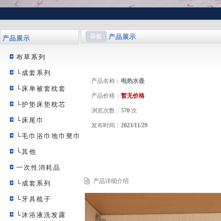
产品展示
产品展示
布草系列
└成套系列
产品名称：
电热水壶
└床单被套枕套
产品价格：
暂无价格
└护垫床垫枕芯
浏览次数：
570
次
└床尾巾
发布时间：
2023/11/29
└毛巾浴巾地巾凳巾
└其他
一次性消耗品
产品详细介绍
└成套系列
└牙具梳子
└沐浴液洗发露