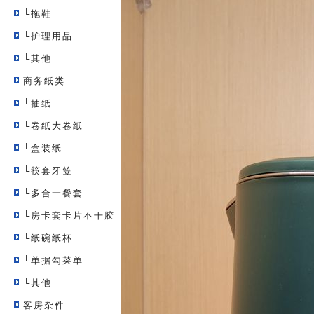
└拖鞋
└护理用品
└其他
商务纸类
└抽纸
└卷纸大卷纸
└盒装纸
└筷套牙笠
└多合一餐套
└房卡套卡片不干胶
└纸碗纸杯
└单据勾菜单
└其他
客房杂件