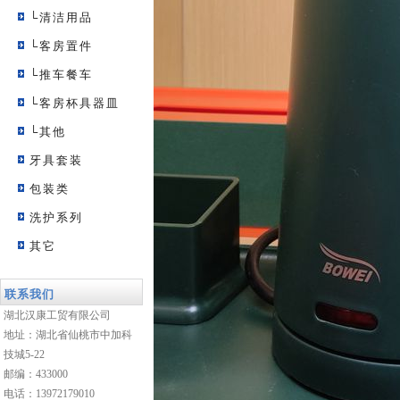
└清洁用品
└客房置件
└推车餐车
└客房杯具器皿
└其他
牙具套装
包装类
洗护系列
其它
联系我们
湖北汉康工贸有限公司
地址：湖北省仙桃市中加科
技城5-22
邮编：433000
电话：13972179010