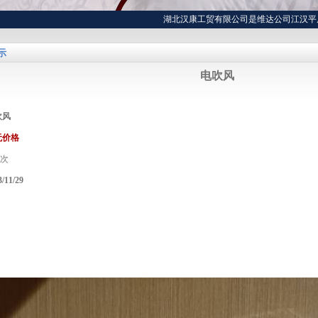
湖北汉康工贸有限公司是维达公司江汉平原（仙
示
电吹风
吹风
无价格
次
3/11/29