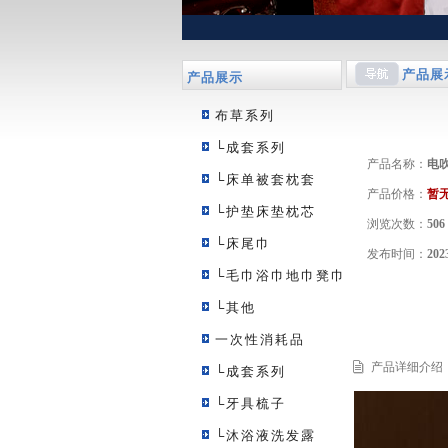
产品展
产品展示
布草系列
└成套系列
产品名称：
电
└床单被套枕套
产品价格：
暂
└护垫床垫枕芯
浏览次数：
506
└床尾巾
发布时间：
202
└毛巾浴巾地巾凳巾
└其他
一次性消耗品
产品详细介绍
└成套系列
└牙具梳子
└沐浴液洗发露