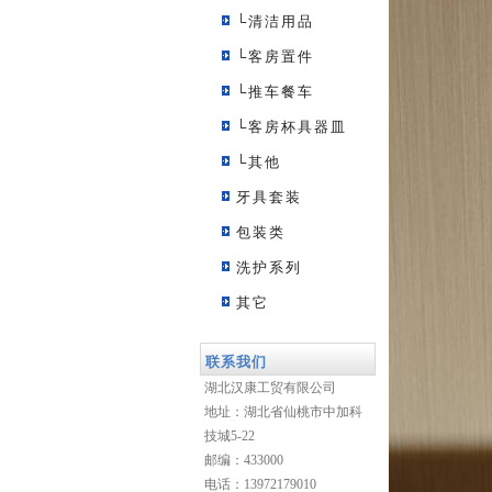
└清洁用品
└客房置件
└推车餐车
└客房杯具器皿
└其他
牙具套装
包装类
洗护系列
其它
联系我们
湖北汉康工贸有限公司
地址：湖北省仙桃市中加科
技城5-22
邮编：433000
电话：13972179010