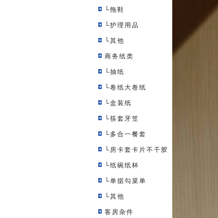
└拖鞋
└护理用品
└其他
商务纸类
└抽纸
└卷纸大卷纸
└盒装纸
└筷套牙笠
└多合一餐套
└房卡套卡片不干胶
└纸碗纸杯
└单据勾菜单
└其他
客房杂件