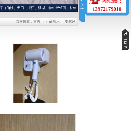
桃、天门、潜江、洪湖）特约经销商，长年提供各种高中档餐巾纸、方巾纸、钱包纸巾
13972179010
当前位置：
首页
→
产品展示
→
电吹风