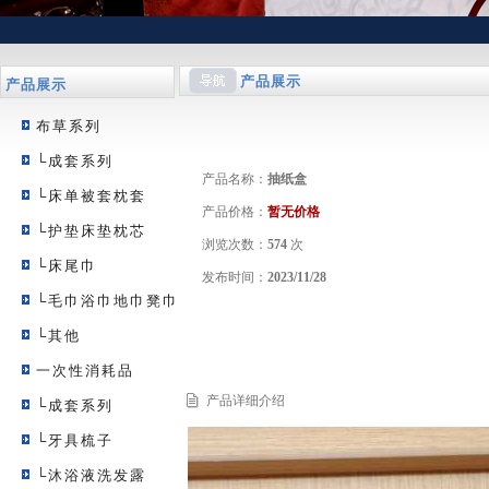
产品展示
产品展示
布草系列
└成套系列
产品名称：
抽纸盒
└床单被套枕套
产品价格：
暂无价格
└护垫床垫枕芯
浏览次数：
574
次
└床尾巾
发布时间：
2023/11/28
└毛巾浴巾地巾凳巾
└其他
一次性消耗品
产品详细介绍
└成套系列
└牙具梳子
└沐浴液洗发露