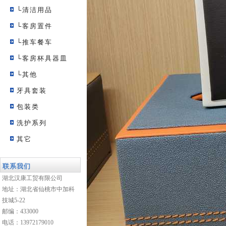
└清洁用品
└客房置件
└推车餐车
└客房杯具器皿
└其他
牙具套装
包装类
洗护系列
其它
联系我们
湖北汉康工贸有限公司
地址：湖北省仙桃市中加科
技城5-22
邮编：433000
电话：13972179010