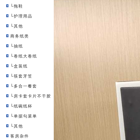
└拖鞋
└护理用品
└其他
商务纸类
└抽纸
└卷纸大卷纸
└盒装纸
└筷套牙笠
└多合一餐套
└房卡套卡片不干胶
└纸碗纸杯
└单据勾菜单
└其他
客房杂件