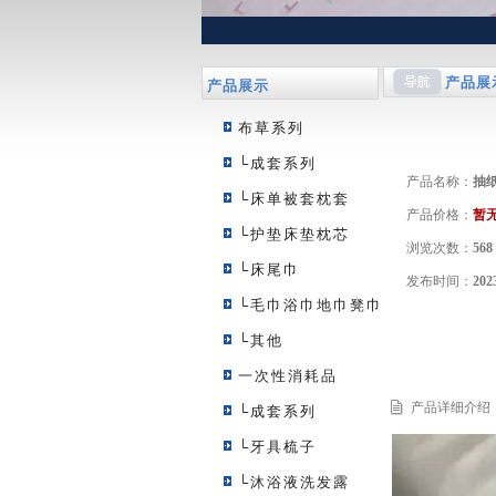
产品展
产品展示
布草系列
└成套系列
产品名称：
抽
└床单被套枕套
产品价格：
暂
└护垫床垫枕芯
浏览次数：
568
└床尾巾
发布时间：
202
└毛巾浴巾地巾凳巾
└其他
一次性消耗品
产品详细介绍
└成套系列
└牙具梳子
└沐浴液洗发露