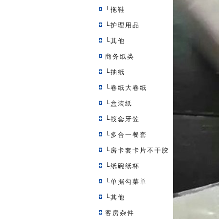
└拖鞋
└护理用品
└其他
商务纸类
└抽纸
└卷纸大卷纸
└盒装纸
└筷套牙笠
└多合一餐套
└房卡套卡片不干胶
└纸碗纸杯
└单据勾菜单
└其他
客房杂件