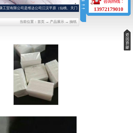
贸有限公司是维达公司江汉平原（仙桃、天门、潜江、洪湖）特约经销商，长年提供
13972179010
当前位置：
首页
→
产品展示
→
抽纸