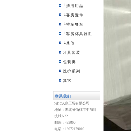
└清洁用品
└客房置件
└推车餐车
└客房杯具器皿
└其他
牙具套装
包装类
洗护系列
其它
联系我们
湖北汉康工贸有限公司
地址：湖北省仙桃市中加科
技城5-22
邮编：433000
电话：13972179010