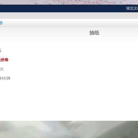
湖北汉康工
示
抽纸
纸
无价格
次
3/11/28