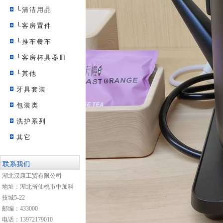
└清洁用品
└客房置件
└推车餐车
└客房杯具器皿
└其他
牙具套装
包装类
洗护系列
其它
联系我们
湖北汉康工贸有限公司
地址：湖北省仙桃市中加科
技城5-22
邮编：433000
电话：13972179010