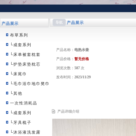
产品展示
产品展示
布草系列
└成套系列
产品名称：
电热水壶
└床单被套枕套
产品价格：
暂无价格
└护垫床垫枕芯
浏览次数：
587
次
└床尾巾
发布时间：
2023/11/29
└毛巾浴巾地巾凳巾
└其他
一次性消耗品
产品详细介绍
└成套系列
└牙具梳子
└沐浴液洗发露