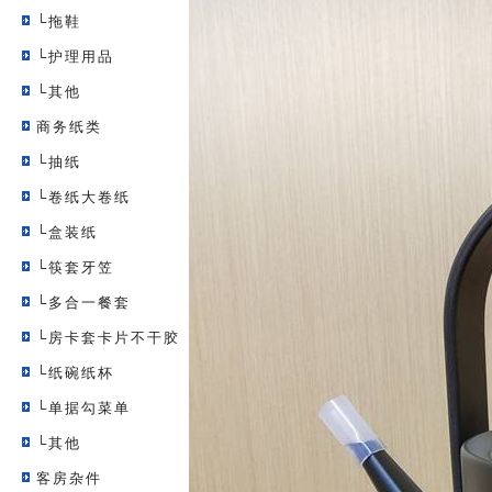
└拖鞋
└护理用品
└其他
商务纸类
└抽纸
└卷纸大卷纸
└盒装纸
└筷套牙笠
└多合一餐套
└房卡套卡片不干胶
└纸碗纸杯
└单据勾菜单
└其他
客房杂件