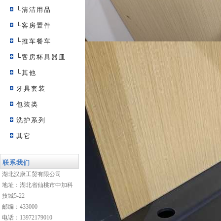
└清洁用品
└客房置件
└推车餐车
└客房杯具器皿
└其他
牙具套装
包装类
洗护系列
其它
联系我们
湖北汉康工贸有限公司
地址：湖北省仙桃市中加科
技城5-22
邮编：433000
电话：13972179010