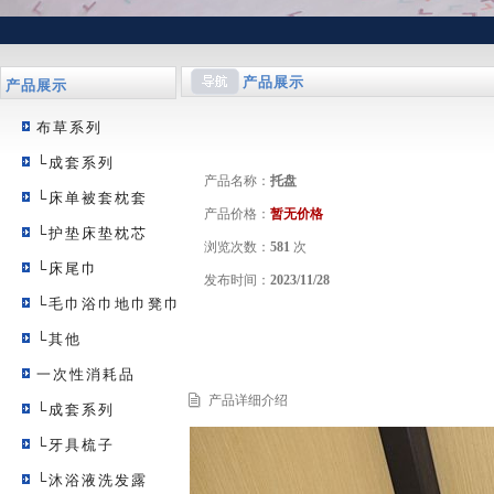
产品展示
产品展示
布草系列
└成套系列
产品名称：
托盘
└床单被套枕套
产品价格：
暂无价格
└护垫床垫枕芯
浏览次数：
581
次
└床尾巾
发布时间：
2023/11/28
└毛巾浴巾地巾凳巾
└其他
一次性消耗品
产品详细介绍
└成套系列
└牙具梳子
└沐浴液洗发露