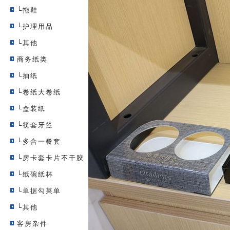
└拖鞋
└护理用品
└其他
商务纸类
└抽纸
└卷纸大卷纸
└盒装纸
└筷套牙笠
└多合一餐套
└房卡套卡片不干胶
└纸碗纸杯
└单据勾菜单
└其他
客房杂件