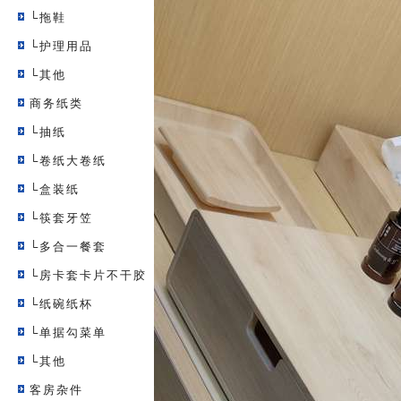
└拖鞋
└护理用品
└其他
商务纸类
└抽纸
└卷纸大卷纸
└盒装纸
└筷套牙笠
└多合一餐套
└房卡套卡片不干胶
└纸碗纸杯
└单据勾菜单
└其他
客房杂件