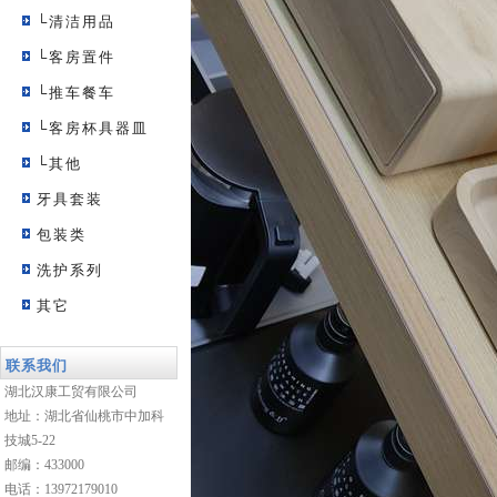
└清洁用品
└客房置件
└推车餐车
└客房杯具器皿
└其他
牙具套装
包装类
洗护系列
其它
联系我们
湖北汉康工贸有限公司
地址：湖北省仙桃市中加科
技城5-22
邮编：433000
电话：13972179010