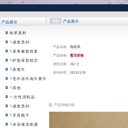
产品展示
产品展示
布草系列
└成套系列
产品名称：
电吹风
└床单被套枕套
产品价格：
暂无价格
└护垫床垫枕芯
浏览次数：
562
次
└床尾巾
发布时间：
2023/11/29
└毛巾浴巾地巾凳巾
└其他
一次性消耗品
产品详细介绍
└成套系列
└牙具梳子
└沐浴液洗发露