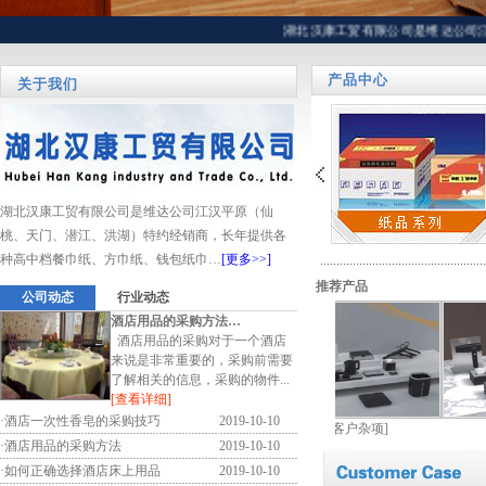
湖北汉康工贸有限公司是维达公司江
产品中心
关于我们
湖北汉康工贸有限公司是维达公司江汉平原（仙
桃、天门、潜江、洪湖）特约经销商，长年提供各
种高中档餐巾纸、方巾纸、钱包纸巾…
[更多>>]
推荐产品
公司动态
行业动态
酒店用品的采购方法…
酒店用品的采购对于一个酒店
来说是非常重要的，采购前需要
了解相关的信息，采购的物件...
[查看详细]
·
酒店一次性香皂的采购技巧
2019-10-10
户杂项]
[
客户杂项]
[
客户杂项]
[
·
酒店用品的采购方法
2019-10-10
·
如何正确选择酒店床上用品
2019-10-10